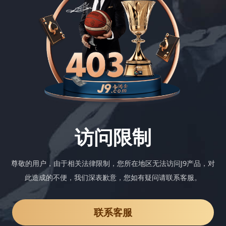
访问限制
尊敬的用户，由于相关法律限制，您所在地区无法访问J9产品，对
此造成的不便，我们深表歉意，您如有疑问请联系客服。
联系客服