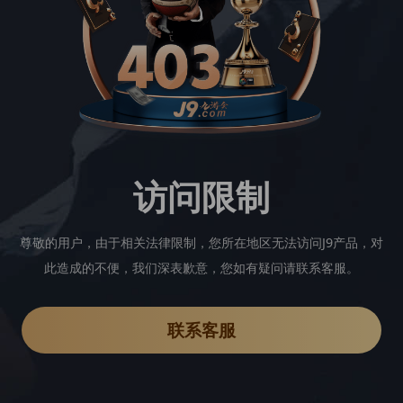
访问限制
尊敬的用户，由于相关法律限制，您所在地区无法访问J9产品，对
此造成的不便，我们深表歉意，您如有疑问请联系客服。
联系客服